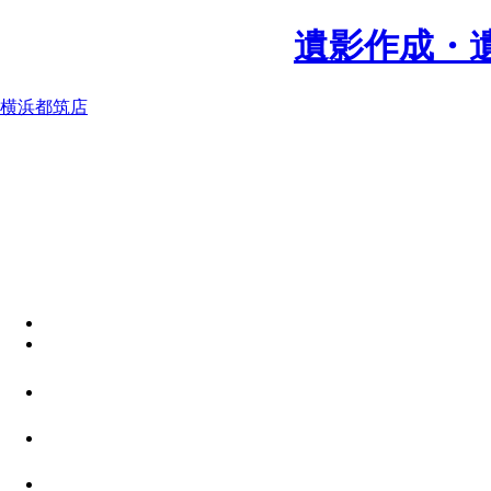
遺影作成・
横浜都筑店