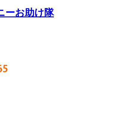
ニーお助け隊
65